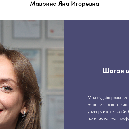
Маврина Яна Игоревна
Шагая в
Моя судьба резко мен
Экономического лице
университет «РеаВиЗ
начинается моя проф